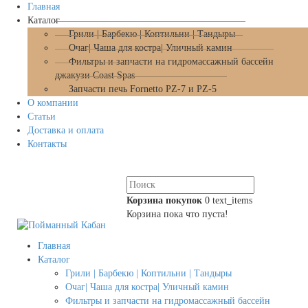
Главная
Каталог
Грили | Барбекю | Коптильни | Тандыры
Очаг| Чаша для костра| Уличный камин
Фильтры и запчасти на гидромассажный бассейн
джакузи Coast Spas
Запчасти печь Fornetto PZ-7 и PZ-5
О компании
Статьи
Доставка и оплата
Контакты
Корзина покупок
0
text_items
Корзина пока что пуста!
Главная
Каталог
Грили | Барбекю | Коптильни | Тандыры
Очаг| Чаша для костра| Уличный камин
Фильтры и запчасти на гидромассажный бассейн