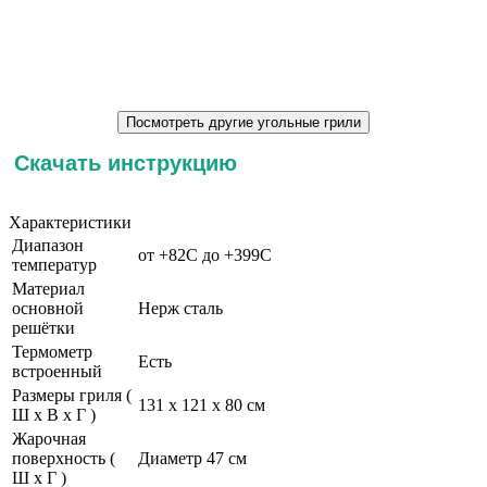
Скачать инструкцию
Характеристики
Диапазон
от +82С до +399С
температур
Материал
основной
Нерж сталь
решётки
Термометр
Есть
встроенный
Размеры гриля (
131 х 121 х 80 см
Ш х В х Г )
Жарочная
поверхность (
Диаметр 47 см
Ш х Г )