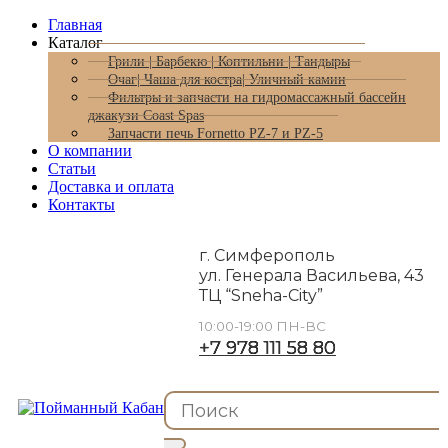
Главная
Каталог
Грили | Барбекю | Коптильни | Тандыры
Очаг| Чаша для костра| Уличный камин
Фильтры и запчасти на гидромассажный бассейн
джакузи Coast Spas
Запчасти печь Fornetto PZ-7 и PZ-5
О компании
Статьи
Доставка и оплата
Контакты
г. Симферополь
ул. Генерала Васильева, 43
ТЦ “Sneha-City”
10:00-19:00 ПН-ВС
+7 978 111 58 80