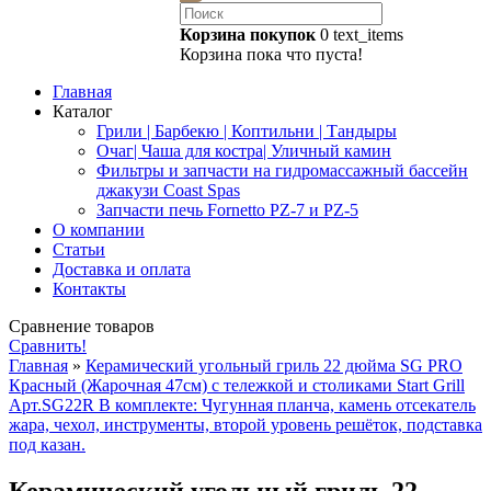
Корзина покупок
0
text_items
Корзина пока что пуста!
Главная
Каталог
Грили | Барбекю | Коптильни | Тандыры
Очаг| Чаша для костра| Уличный камин
Фильтры и запчасти на гидромассажный бассейн
джакузи Coast Spas
Запчасти печь Fornetto PZ-7 и PZ-5
О компании
Статьи
Доставка и оплата
Контакты
Сравнение товаров
Сравнить!
Главная
»
Керамический угольный гриль 22 дюйма SG PRO
Красный (Жарочная 47см) с тележкой и столиками Start Grill
Арт.SG22R В комплекте: Чугунная планча, камень отсекатель
жара, чехол, инструменты, второй уровень решёток, подставка
под казан.
Керамический угольный гриль 22