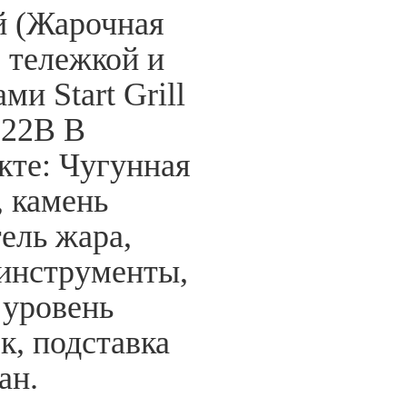
 (Жарочная
с тележкой и
ми Start Grill
G22B В
кте: Чугунная
, камень
тель жара,
 инструменты,
 уровень
к, подставка
ан.