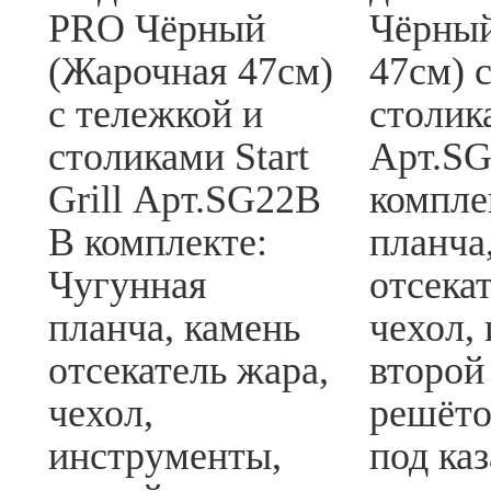
PRO Чёрный
Чёрный
(Жарочная 47см)
47см) 
с тележкой и
столика
столиками Start
Арт.S
Grill Арт.SG22B
компле
В комплекте:
планча
Чугунная
отсека
планча, камень
чехол,
отсекатель жара,
второй
чехол,
решёто
инструменты,
под каз