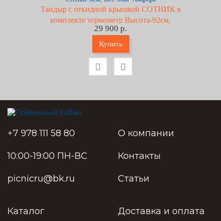
Тандыр с откидной крышкой СОТНИК в
комплекте термометр Высота-92см,
29 900 р.
Горло-30см, Стенки-6см, Вес-98кг Амфора
Купить
+7 978 111 58 80
О компании
10:00-19:00 ПН-ВС
Контакты
picnicru@bk.ru
Статьи
Каталог
Доставка и оплата