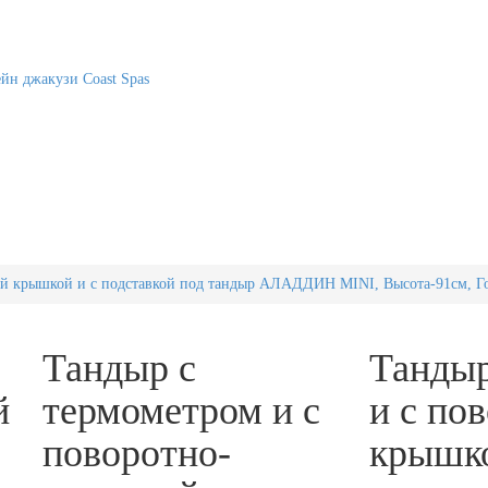
йн джакузи Coast Spas
ой крышкой и с подставкой под тандыр АЛАДДИН MINI, Высота-91см, Го
Тандыр с
Тандыр
й
термометром и с
и с по
поворотно-
крышко