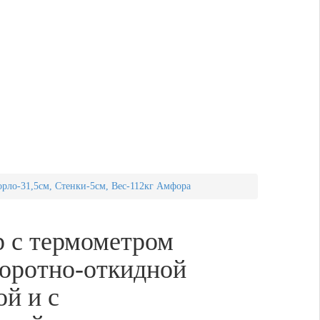
рло-31,5см, Стенки-5см, Вес-112кг Амфора
 с термометром
воротно-откидной
й и с