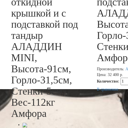
откидной
подста
крышкой и с
АЛАДД
подставкой под
Высота
тандыр
Горло-
АЛАДДИН
Стенки
MINI,
Амфор
Высота-91см,
Производитель:
А
Цена:
32 400 р.
Горло-31,5см,
Количество:
Стенки-5см,
В сравнение
Вес-112кг
Амфора