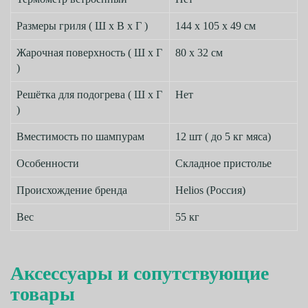
Размеры гриля ( Ш х В х Г )
144 х 105 х 49 см
Жарочная поверхность ( Ш х Г
80 х 32 см
)
Решётка для подогрева ( Ш х Г
Нет
)
Вместимость по шампурам
12 шт ( до 5 кг мяса)
Особенности
Складное пристолье
Происхождение бренда
Helios (Россия)
Вес
55 кг
Аксессуары и сопутствующие
товары