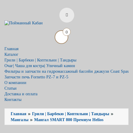
0
Главная
Каталог
Грили | Барбекю | Коптильни | Тандыры
Очаг| Чаша для костра| Уличный камин
Фильтры и запчасти на гидромассажный бассейн джакузи Coast Spas
Запчасти печь Fornetto PZ-7 и PZ-5
О компании
Статьи
Доставка и оплата
Контакты
»
»
Главная
Грили | Барбекю | Коптильни | Тандыры
»
Мангалы
Мангал SMART 800 Премиум Helios