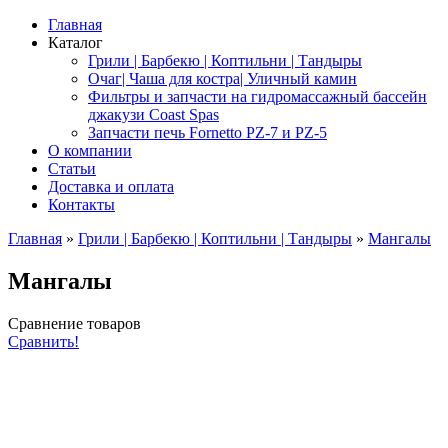
Главная
Каталог
Грили | Барбекю | Коптильни | Тандыры
Очаг| Чаша для костра| Уличный камин
Фильтры и запчасти на гидромассажный бассейн
джакузи Coast Spas
Запчасти печь Fornetto PZ-7 и PZ-5
О компании
Статьи
Доставка и оплата
Контакты
Главная
»
Грили | Барбекю | Коптильни | Тандыры
»
Мангалы
Мангалы
Сравнение товаров
Сравнить!