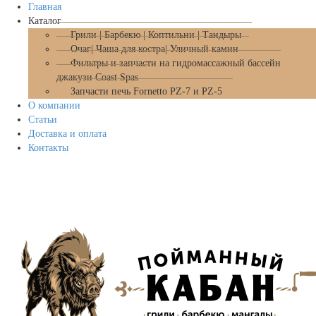
Главная
Каталог
Грили | Барбекю | Коптильни | Тандыры
Очаг| Чаша для костра| Уличный камин
Фильтры и запчасти на гидромассажный бассейн
джакузи Coast Spas
Запчасти печь Fornetto PZ-7 и PZ-5
О компании
Статьи
Доставка и оплата
Контакты