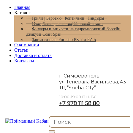
Главная
Каталог
Грили | Барбекю | Коптильни | Тандыры
Очаг| Чаша для костра| Уличный камин
Фильтры и запчасти на гидромассажный бассейн
джакузи Coast Spas
Запчасти печь Fornetto PZ-7 и PZ-5
О компании
Статьи
Доставка и оплата
Контакты
г. Симферополь
ул. Генерала Васильева, 43
ТЦ “Sneha-City”
10:00-19:00 ПН-ВС
+7 978 111 58 80