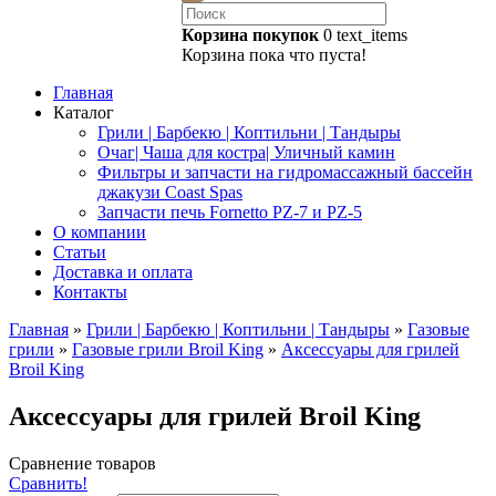
Корзина покупок
0
text_items
Корзина пока что пуста!
Главная
Каталог
Грили | Барбекю | Коптильни | Тандыры
Очаг| Чаша для костра| Уличный камин
Фильтры и запчасти на гидромассажный бассейн
джакузи Coast Spas
Запчасти печь Fornetto PZ-7 и PZ-5
О компании
Статьи
Доставка и оплата
Контакты
Главная
»
Грили | Барбекю | Коптильни | Тандыры
»
Газовые
грили
»
Газовые грили Broil King
»
Аксессуары для грилей
Broil King
Аксессуары для грилей Broil King
Сравнение товаров
Сравнить!