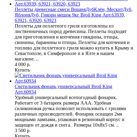
Пеллеты древесные смеси ВишняДубКлён, МескитДуб,
ЯблоняДуб, Гикори мешок 9кг Broil King Арт.63939,
63921, 63920, 63923
Пеллеты для пеллетного гриля изготовлены из
лиственничных пород древесины. Пеллеты подходят
для приготовления и копчения говядины, птицы,
свинины, баранины и птицы. Пеллеты для копчения и
топливо для пеллетного гриля можно купить в Крыму и
Севастополе, в Симферополе и в Ялте в нашем
магазине. ..
4 000 р.
Купить
Светильник фонарь универсальный Broil King
Арт.60934
Удобный универсальный всепогодный фонарик.
Работает от 3 батареек размера AAA. Удобная
силиконовая ручка позволит использовать с грилями
различных производителей. Фонарик оснащен 2мя
мощными лампами, упакован в резиновый корпус и
защищен от дождя и снега. Размеры 10x8x5 см. ..
3 500 р.
Купить