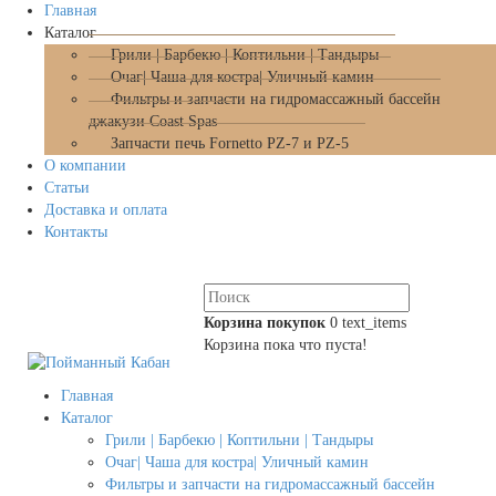
Главная
Каталог
Грили | Барбекю | Коптильни | Тандыры
Очаг| Чаша для костра| Уличный камин
Фильтры и запчасти на гидромассажный бассейн
джакузи Coast Spas
Запчасти печь Fornetto PZ-7 и PZ-5
О компании
Статьи
Доставка и оплата
Контакты
Корзина покупок
0
text_items
Корзина пока что пуста!
Главная
Каталог
Грили | Барбекю | Коптильни | Тандыры
Очаг| Чаша для костра| Уличный камин
Фильтры и запчасти на гидромассажный бассейн