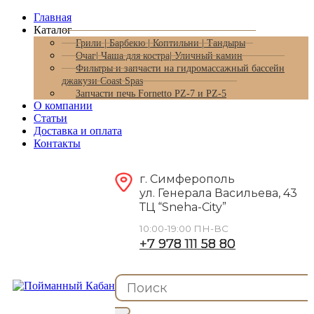
Главная
Каталог
Грили | Барбекю | Коптильни | Тандыры
Очаг| Чаша для костра| Уличный камин
Фильтры и запчасти на гидромассажный бассейн
джакузи Coast Spas
Запчасти печь Fornetto PZ-7 и PZ-5
О компании
Статьи
Доставка и оплата
Контакты
г. Симферополь
ул. Генерала Васильева, 43
ТЦ “Sneha-City”
10:00-19:00 ПН-ВС
+7 978 111 58 80