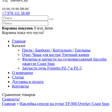
ТЦ “Sneha-City”
10:00-19:00 ПН-ВС
+7 978 111 58 80
Корзина покупок
0
text_items
Корзина пока что пуста!
Главная
Каталог
Грили | Барбекю | Коптильни | Тандыры
Очаг| Чаша для костра| Уличный камин
Фильтры и запчасти на гидромассажный бассейн
джакузи Coast Spas
Запчасти печь Fornetto PZ-7 и PZ-5
О компании
Статьи
Доставка и оплата
Контакты
Сравнение товаров
Сравнить!
Главная
»
Наклейка-сенсор на пульт TP-900 Overlay Coast Spas