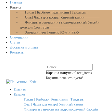
Главная
Каталог
Грили | Барбекю | Коптильни | Тандыры
Очаг| Чаша для костра| Уличный камин
Фильтры и запчасти на гидромассажный бассейн
джакузи Coast Spas
Запчасти печь Fornetto PZ-7 и PZ-5
О компании
Статьи
Доставка и оплата
Контакты
Корзина покупок
0
text_items
Корзина пока что пуста!
Главная
Каталог
Грили | Барбекю | Коптильни | Тандыры
Очаг| Чаша для костра| Уличный камин
Фильтры и запчасти на гидромассажный бассейн