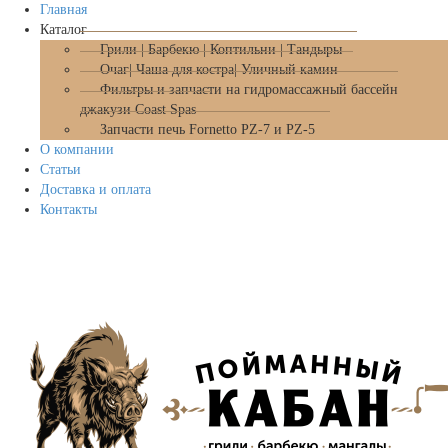
Главная
Каталог
Грили | Барбекю | Коптильни | Тандыры
Очаг| Чаша для костра| Уличный камин
Фильтры и запчасти на гидромассажный бассейн
джакузи Coast Spas
Запчасти печь Fornetto PZ-7 и PZ-5
О компании
Статьи
Доставка и оплата
Контакты