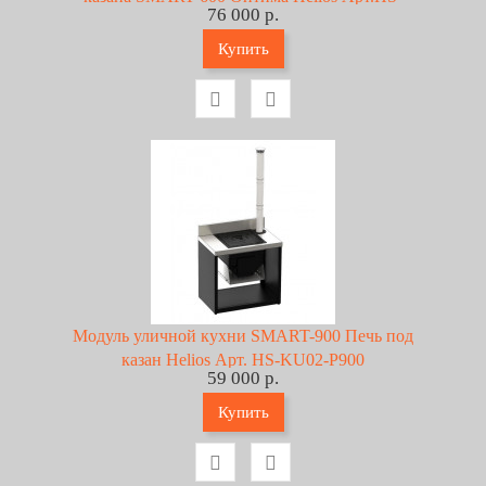
76 000 р.
SG-600-O
Купить
Модуль уличной кухни SMART-900 Печь под
казан Helios Арт. HS-KU02-P900
59 000 р.
Купить