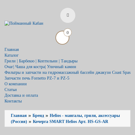
0
Главная
Каталог
Грили | Барбекю | Коптильни | Тандыры
Очаг| Чаша для костра| Уличный камин
Фильтры и запчасти на гидромассажный бассейн джакузи Coast Spas
Запчасти печь Fornetto PZ-7 и PZ-5
О компании
Статьи
Доставка и оплата
Контакты
»
»
Главная
Бренд
Helios - мангалы, грили, аксессуары
»
(Россия)
Кочерга SMART Helios Арт. HS-GS-AR