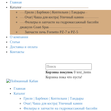
Главная
Каталог
Грили | Барбекю | Коптильни | Тандыры
Очаг| Чаша для костра| Уличный камин
Фильтры и запчасти на гидромассажный бассейн
джакузи Coast Spas
Запчасти печь Fornetto PZ-7 и PZ-5
О компании
Статьи
Доставка и оплата
Контакты
Корзина покупок
0
text_items
Корзина пока что пуста!
Главная
Каталог
Грили | Барбекю | Коптильни | Тандыры
Очаг| Чаша для костра| Уличный камин
Фильтры и запчасти на гидромассажный бассейн