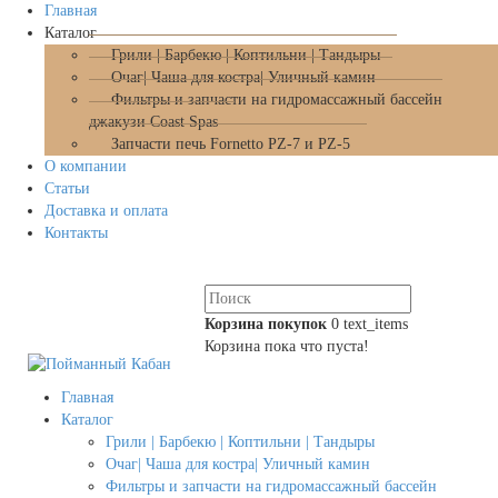
Главная
Каталог
Грили | Барбекю | Коптильни | Тандыры
Очаг| Чаша для костра| Уличный камин
Фильтры и запчасти на гидромассажный бассейн
джакузи Coast Spas
Запчасти печь Fornetto PZ-7 и PZ-5
О компании
Статьи
Доставка и оплата
Контакты
Корзина покупок
0
text_items
Корзина пока что пуста!
Главная
Каталог
Грили | Барбекю | Коптильни | Тандыры
Очаг| Чаша для костра| Уличный камин
Фильтры и запчасти на гидромассажный бассейн