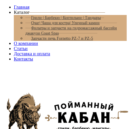
Главная
Каталог
Грили | Барбекю | Коптильни | Тандыры
Очаг| Чаша для костра| Уличный камин
Фильтры и запчасти на гидромассажный бассейн
джакузи Coast Spas
Запчасти печь Fornetto PZ-7 и PZ-5
О компании
Статьи
Доставка и оплата
Контакты