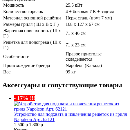
Мощность
25,5 кВт
Количество горелок
4 + боковая ИК + задняя
Материал основной решётки
Нерж сталь (прут 7 мм)
Размеры гриля ( Ш х В х Г )
168 х 127 х 67 см
Жарочная поверхность ( Ш х
71 х 46 см
Г )
Решётка для подогрева ( Ш х
71 х 23 см
Г )
Правое пристолье
Особенности
складывается
Происхождение бренда
Napoleon (Канада)
Вес
99 кг
Аксессуары и сопутствующие товары
- 17% !!!
Устройство для подхвата и извлечения решеток из гриля
Napoleon Арт. 62121
1 500 р.
1 800 р.
Купить