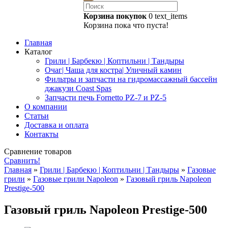
Корзина покупок
0
text_items
Корзина пока что пуста!
Главная
Каталог
Грили | Барбекю | Коптильни | Тандыры
Очаг| Чаша для костра| Уличный камин
Фильтры и запчасти на гидромассажный бассейн
джакузи Coast Spas
Запчасти печь Fornetto PZ-7 и PZ-5
О компании
Статьи
Доставка и оплата
Контакты
Сравнение товаров
Сравнить!
Главная
»
Грили | Барбекю | Коптильни | Тандыры
»
Газовые
грили
»
Газовые грили Napoleon
»
Газовый гриль Napoleon
Prestige-500
Газовый гриль Napoleon Prestige-500