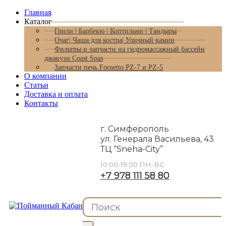
Главная
Каталог
Грили | Барбекю | Коптильни | Тандыры
Очаг| Чаша для костра| Уличный камин
Фильтры и запчасти на гидромассажный бассейн
джакузи Coast Spas
Запчасти печь Fornetto PZ-7 и PZ-5
О компании
Статьи
Доставка и оплата
Контакты
г. Симферополь
ул. Генерала Васильева, 43
ТЦ “Sneha-City”
10:00-19:00 ПН-ВС
+7 978 111 58 80