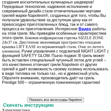
создания восхитительных кулинарных шедевров!
Передовые технологии, надежное исполнение и
современный дизайн стали отличительными чертами
грилей марки Napoleon®, созданных для того, чтобы Вы
получали удовольствие за доступную цену как от
превосходно приготовленных блюд, так и от самого
процесса их приготовления. Интересное
Видео
работы
на этом гриле. Мы приведём особенные характеристики
этого гриля.
Боковая инфракрасная горелка SIZZLE ZONE
24х37 см. Двустенная экономящая пространство откидная
крышка LIFT EASE из нержавеющей стали. Очаг из литого
алюминия.
Ручки управления с подсветкой NIGHT LIGHT с
функцией SAFETY GLOW. Пьезо поджиг. В гриль может
быть вставлен специальный чугунный лоток для углей –
это качественно отличает грили Napoleon от других
грилей и даёт возможность своему хозяину использовать
в виде топлива не только газ , но и древесный уголь.
Обратите внимание, производитель даёт на гриль
Prestige 500 – ограниченную пожизненную гарантию!
Скачать инструкцию
Характеристики