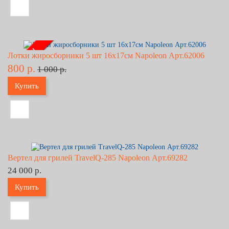
- 20% !!!
Лотки жиросборники 5 шт 16x17см Napoleon Арт.62006
800 р.
1 000 р.
Купить
Вертел для грилей TravelQ-285 Napoleon Арт.69282
24 000 р.
Купить