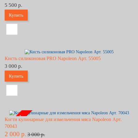
5 500 р.
Купить
Кисть силиконовая PRO Napoleon Арт. 55005
3 000 р.
Купить
- 33% !!!
Когти кулинарные для измельчения мяса Napoleon Арт.
70043
2 000 р.
3 000 р.