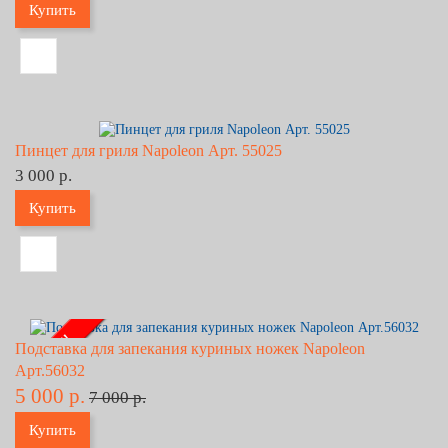
Купить
Пинцет для гриля Napoleon Арт. 55025
3 000 р.
Купить
- 29% !!!
Подставка для запекания куриных ножек Napoleon
Арт.56032
5 000 р.
7 000 р.
Купить