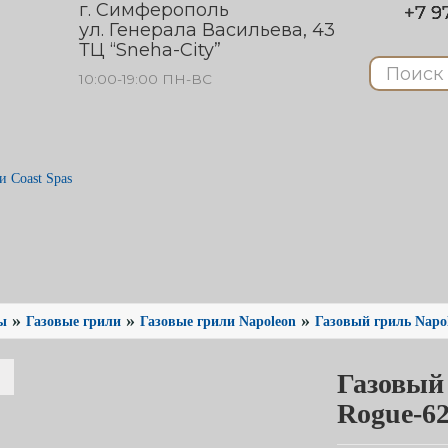
г. Симферополь
+7 97
ул. Генерала Васильева, 43
ТЦ “Sneha-City”
10:00-19:00 ПН-ВС
 Coast Spas
»
»
»
ы
Газовые грили
Газовые грили Napoleon
Газовый гриль Napo
Газовый
Rogue-6