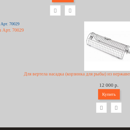
 Арт. 70029
Для вертела насадка (корзинка для рыбы) из нержав
12 000 р.
Купить