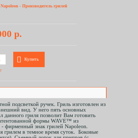
Napoleon - Производитель грилей
000 р.
Купить
е
ной подсветкой ручек. Гриль изготовлен из
внешний вид. У него пять основных
ал данного гриля позволит Вам готовить
запатентованной формы WAVE™ из
- фирменный знак грилей Napoleon.
я грилем в темное время суток. Боковые
тся). Съемный лоток для приправ (с