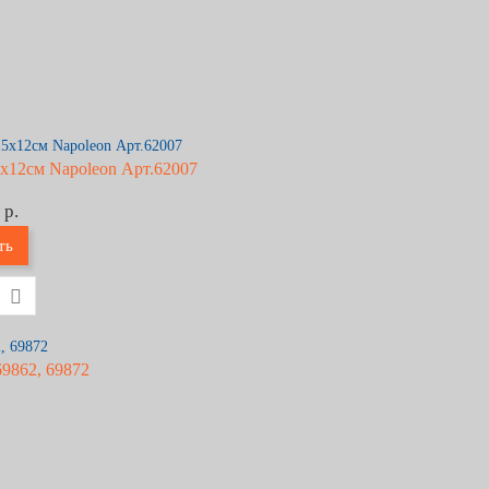
x12см Napoleon Арт.62007
 р.
ть
69862, 69872