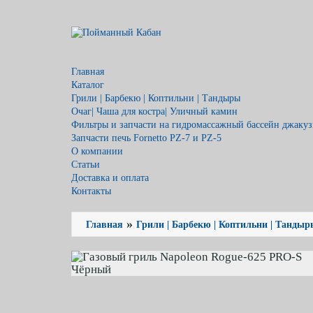
Главная
Каталог
Грили | Барбекю | Коптильни | Тандыры
Очаг| Чаша для костра| Уличный камин
Фильтры и запчасти на гидромассажный бассейн джакузи
Запчасти печь Fornetto PZ-7 и PZ-5
О компании
Статьи
Доставка и оплата
Контакты
»
Главная
Грили | Барбекю | Коптильни | Тандыр