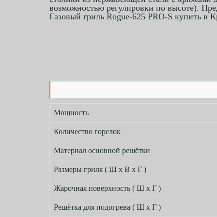
возможностью регулировки по высоте). Преду
Газовый гриль Rogue-625 PRO-S купить в 
Мощность
Количество горелок
Материал основной решётки
Размеры гриля ( Ш х В х Г )
Жарочная поверхность ( Ш х Г )
Решётка для подогрева ( Ш х Г )