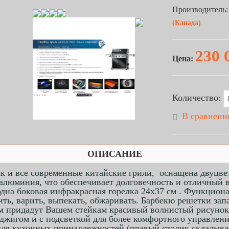
Производитель:
(Канада)
230 
Цена:
Количество:
В сравнени
ОПИСАНИЕ
к и все современные китайские грили, оснащена двуцвет
 алюминия, что обеспечивает долговечность и отличный 
и одна боковая инфракрасная горелка 24х37 см . Функцион
шить, варить, выпекать, обжаривать. Барбекю решетки 
м придадут Вашем стейкам красивый волнистый рисунок 
джигом и с подсветкой для более комфортного управлени
ля кухонных принадлежностей (правый столик складывае