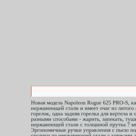
Новая модель Napoleon Rogue 625 PRO-S, ка
нержавеющей стали и имеет очаг из литого
горелок, одна задняя горелка для вертела 
разными способами - жарить, запекать, ту
нержавеющей стали с толщиной прутка 7 м
Эргономичные ручки управления с пьезо по
столики из нержавеющей стали с крюками д