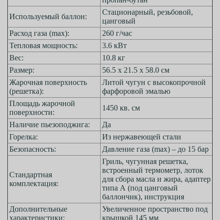
Стационарный, резьбовой,
Используемый баллон:
цанговый
Расход газа (max):
260 г/час
Тепловая мощность:
3.6 кВт
Вес:
10.8 кг
Размер:
56.5 х 21.5 х 58.0 см
Жарочная поверхность
Литой чугун с высокопрочной
(решетка):
фарфоровой эмалью
Площадь жарочной
1450 кв. см
поверхности:
Наличие пьезоподжига:
Да
Горелка:
Из нержавеющей стали
Безопасность:
Давление газа (max) – до 15 бар
Гриль, чугунная решетка,
встроенный термометр, лоток
Стандартная
для сбора масла и жира, адаптер
комплектация:
типа А (под цанговый
баллончик), инструкция
Дополнительные
Увеличенное пространство под
характеристики:
крышкой 145 мм