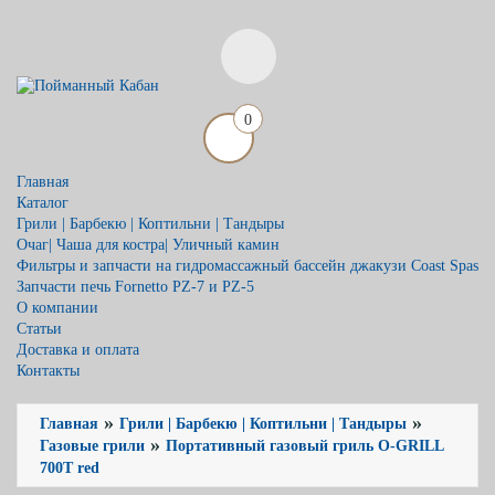
0
Главная
Каталог
Грили | Барбекю | Коптильни | Тандыры
Очаг| Чаша для костра| Уличный камин
Фильтры и запчасти на гидромассажный бассейн джакузи Coast Spas
Запчасти печь Fornetto PZ-7 и PZ-5
О компании
Статьи
Доставка и оплата
Контакты
»
»
Главная
Грили | Барбекю | Коптильни | Тандыры
»
Газовые грили
Портативный газовый гриль O-GRILL
700T red