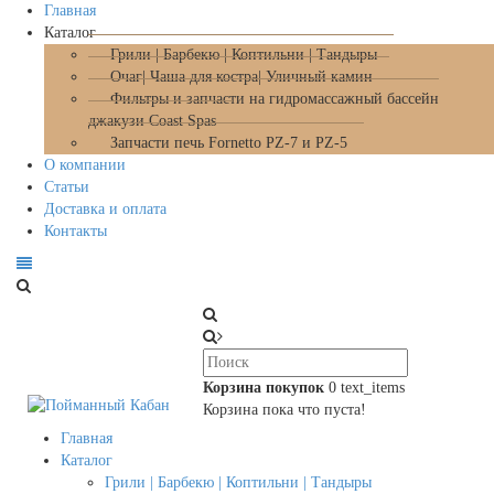
Главная
Каталог
Грили | Барбекю | Коптильни | Тандыры
Очаг| Чаша для костра| Уличный камин
Фильтры и запчасти на гидромассажный бассейн
джакузи Coast Spas
Запчасти печь Fornetto PZ-7 и PZ-5
О компании
Статьи
Доставка и оплата
Контакты
Корзина покупок
0
text_items
Корзина пока что пуста!
Главная
Каталог
Грили | Барбекю | Коптильни | Тандыры