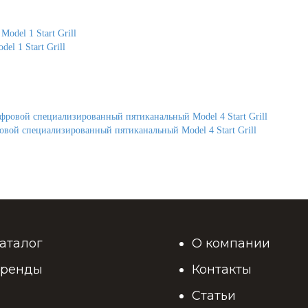
l 1 Start Grill
вой специализированный пятиканальный Model 4 Start Grill
аталог
О компании
ренды
Контакты
Статьи