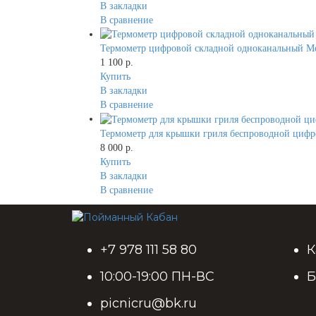
В закладки
В сравнение
Термометр цифровой складной одноканальный Mode
1 100 р.
Купить
В закладки
В сравнение
Термометр для крышки гриля беспроводной цифро
8 000 р.
Купить
В закладки
В сравнение
+7 978 111 58 80
К
10:00-19:00 ПН-ВС
Б
picnicru@bk.ru