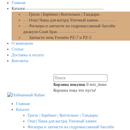
Главная
Каталог
Грили | Барбекю | Коптильни | Тандыры
Очаг| Чаша для костра| Уличный камин
Фильтры и запчасти на гидромассажный бассейн
джакузи Coast Spas
Запчасти печь Fornetto PZ-7 и PZ-5
О компании
Статьи
Доставка и оплата
Контакты
Корзина покупок
0
text_items
Корзина пока что пуста!
Главная
Каталог
Грили | Барбекю | Коптильни | Тандыры
Очаг| Чаша для костра| Уличный камин
Фильтры и запчасти на гидромассажный бассейн