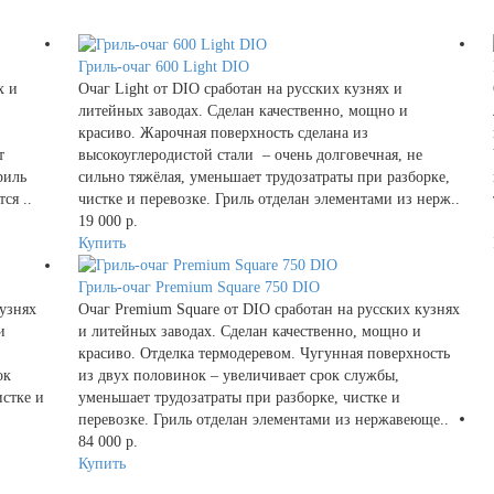
Гриль-очаг 600 Light DIO
х и
Очаг Light от DIO сработан на русских кузнях и
литейных заводах. Сделан качественно, мощно и
красиво. Жарочная поверхность сделана из
т
высокоуглеродистой стали – очень долговечная, не
риль
сильно тяжёлая, уменьшает трудозатраты при разборке,
ся ..
чистке и перевозке. Гриль отделан элементами из нерж..
19 000 р.
Купить
Гриль-очаг Premium Square 750 DIO
кузнях
Очаг Premium Square от DIO сработан на русских кузнях
и
и литейных заводах. Сделан качественно, мощно и
красиво. Отделка термодеревом. Чугунная поверхность
ок
из двух половинок – увеличивает срок службы,
истке и
уменьшает трудозатраты при разборке, чистке и
перевозке. Гриль отделан элементами из нержавеюще..
84 000 р.
Купить