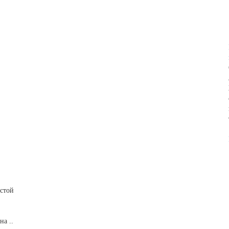
истой
на ..