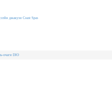
сейн джакузи Coast Spas
ль-очаги DIO