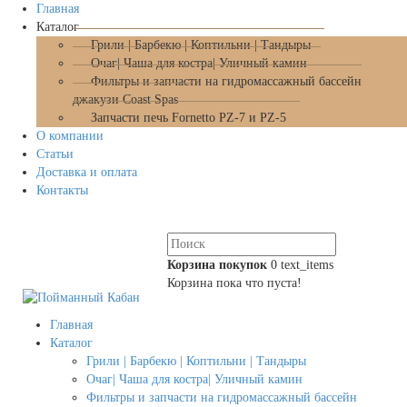
Главная
Каталог
Грили | Барбекю | Коптильни | Тандыры
Очаг| Чаша для костра| Уличный камин
Фильтры и запчасти на гидромассажный бассейн
джакузи Coast Spas
Запчасти печь Fornetto PZ-7 и PZ-5
О компании
Статьи
Доставка и оплата
Контакты
Корзина покупок
0
text_items
Корзина пока что пуста!
Главная
Каталог
Грили | Барбекю | Коптильни | Тандыры
Очаг| Чаша для костра| Уличный камин
Фильтры и запчасти на гидромассажный бассейн