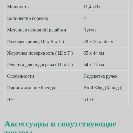
Мощность
11,4 кВт
Количество горелок
4
Материал основной решётки
Чугун
Размеры гриля ( Ш х В х Г )
78 х 56 х 56 см
Жарочная поверхность ( Ш х Г )
65 х 44 см
Решётка для подогрева ( Ш х Г )
64 х 17 см
Особенности
Подсветка ручек
Происхождение бренда
Broil King (Канада)
Вес
63 кг
Аксессуары и сопутствующие
товары