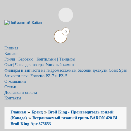
0
Главная
Каталог
Грили | Барбекю | Коптильни | Тандыры
Очаг| Чаша для костра| Уличный камин
Фильтры и запчасти на гидромассажный бассейн джакузи Coast Spas
Запчасти печь Fornetto PZ-7 и PZ-5
О компании
Статьи
Доставка и оплата
Контакты
»
»
Главная
Бренд
Broil King - Производитель грилей
»
(Канада)
Встраиваемый газовый гриль BARON 420 BI
Broil King Арт.875653