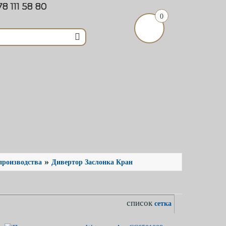
8 111 58 80
0
»
производства
Дивертор Заслонка Кран
список
сетка