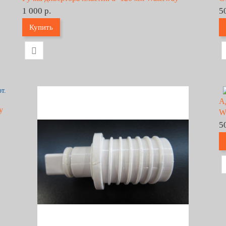
1 000 р.
5
Купить
А
y
W
5