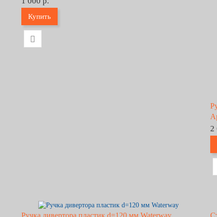
1 000 р.
Купить
Р
А
2
Ручка дивертора пластик d=120 мм Waterway
С