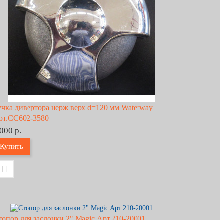
учка дивертора нерж верх d=120 мм Waterway
рт.CC602-3580
 000 р.
Купить
топор для заслонки 2" Magic Арт.210-20001