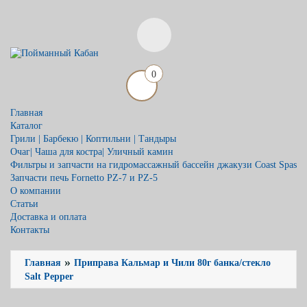
0
Главная
Каталог
Грили | Барбекю | Коптильни | Тандыры
Очаг| Чаша для костра| Уличный камин
Фильтры и запчасти на гидромассажный бассейн джакузи Coast Spas
Запчасти печь Fornetto PZ-7 и PZ-5
О компании
Статьи
Доставка и оплата
Контакты
»
Главная
Приправа Кальмар и Чили 80г банка/стекло
Salt Pepper