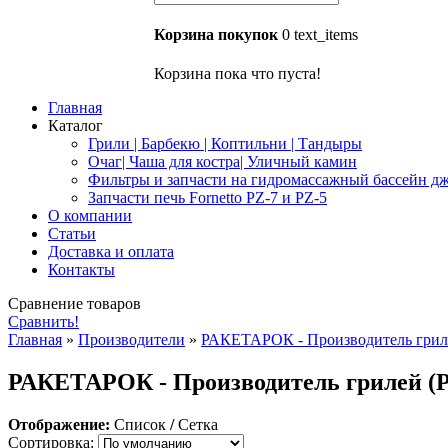
Корзина покупок
0
text_items
Корзина пока что пуста!
Главная
Каталог
Грили | Барбекю | Коптильни | Тандыры
Очаг| Чаша для костра| Уличный камин
Фильтры и запчасти на гидромассажный бассейн дж
Запчасти печь Fornetto PZ-7 и PZ-5
О компании
Статьи
Доставка и оплата
Контакты
Сравнение товаров
Сравнить!
Главная
»
Производители
»
РАКЕТАРОК - Производитель гриле
РАКЕТАРОК - Производитель грилей (Р
Отображение:
Список
/
Сетка
Сортировка: