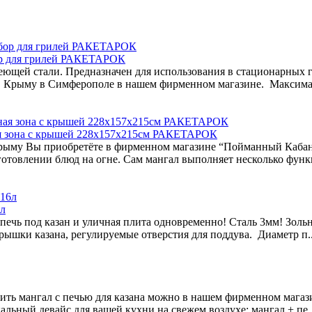
ор для грилей РАКЕТАРОК
щей стали. Предназначен для использования в стационарных га
в Крыму в Симферополе в нашем фирменном магазине. Максима
я зона с крышей 228х157х215см РАКЕТАРОК
Крыму Вы приобретёте в фирменном магазине “Пойманный Кабан
отовлении блюд на огне. Сам мангал выполняет несколько функци
6л
 печь под казан и уличная плита одновременно! Сталь 3мм! Зо
рышки казана, регулируемые отверстия для поддува. Диаметр п.
ть мангал с печью для казана можно в нашем фирменном магази
ьный девайс для вашей кухни на свежем воздухе: мангал + пе.