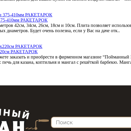
ан 375-410мм РАКЕТАРОК
тров 42см, 34см, 26см, 18см и 10см. Плита позволяет использов
х диаметров. Будет очень полезна, если у Вас на даче отк..
0х220см РАКЕТАРОК
жете заказать и приобрести в фирменном магазине “Пойманный
печь для казана, коптильня и мангал с решёткой барбекю. Манг