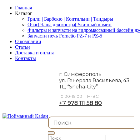
Главная
Каталог
Грили | Барбекю | Коптильни | Тандыры
Очаг| Чаша для костра| Уличный камин
Фильтры и запчасти на гидромассажный бассейн дж
Запчасти печь Fornetto PZ-7 и PZ-5
О компании
Статьи
Доставка и оплата
Контакты
г. Симферополь
ул. Генерала Васильева, 43
ТЦ “Sneha-City”
10:00-19:00 ПН-ВС
+7 978 111 58 80