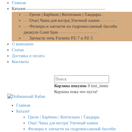
Главная
Каталог
Грили | Барбекю | Коптильни | Тандыры
Очаг| Чаша для костра| Уличный камин
Фильтры и запчасти на гидромассажный бассейн
джакузи Coast Spas
Запчасти печь Fornetto PZ-7 и PZ-5
О компании
Статьи
Доставка и оплата
Контакты
Корзина покупок
0
text_items
Корзина пока что пуста!
Главная
Каталог
Грили | Барбекю | Коптильни | Тандыры
Очаг| Чаша для костра| Уличный камин
Фильтры и запчасти на гидромассажный бассейн