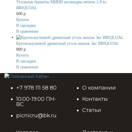
Угольные брикеты МИНИ цилиндры мешок 1,8 кг
BRIQCOAL
600 р.
Купить
В закладки
В сравнение
Крупнокусковой древесный уголь мешок 3кг BRIQCOAL
800 р.
Купить
В закладки
В сравнение
+7 978 111 58 80
О компании
10:00-19:00 ПН-
Контакты
ВС
Статьи
picnicru@bk.ru