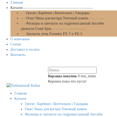
Главная
Каталог
Грили | Барбекю | Коптильни | Тандыры
Очаг| Чаша для костра| Уличный камин
Фильтры и запчасти на гидромассажный бассейн
джакузи Coast Spas
Запчасти печь Fornetto PZ-7 и PZ-5
О компании
Статьи
Доставка и оплата
Контакты
Корзина покупок
0
text_items
Корзина пока что пуста!
Главная
Каталог
Грили | Барбекю | Коптильни | Тандыры
Очаг| Чаша для костра| Уличный камин
Фильтры и запчасти на гидромассажный бассейн