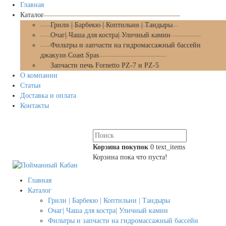
Главная
Каталог
Грили | Барбекю | Коптильни | Тандыры
Очаг| Чаша для костра| Уличный камин
Фильтры и запчасти на гидромассажный бассейн
джакузи Coast Spas
Запчасти печь Fornetto PZ-7 и PZ-5
О компании
Статьи
Доставка и оплата
Контакты
Корзина покупок
0
text_items
Корзина пока что пуста!
Главная
Каталог
Грили | Барбекю | Коптильни | Тандыры
Очаг| Чаша для костра| Уличный камин
Фильтры и запчасти на гидромассажный бассейн