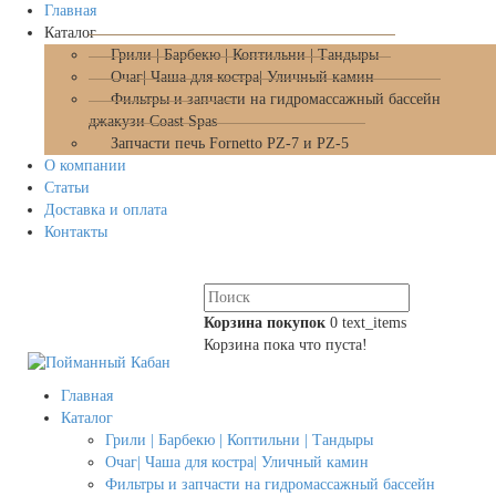
Главная
Каталог
Грили | Барбекю | Коптильни | Тандыры
Очаг| Чаша для костра| Уличный камин
Фильтры и запчасти на гидромассажный бассейн
джакузи Coast Spas
Запчасти печь Fornetto PZ-7 и PZ-5
О компании
Статьи
Доставка и оплата
Контакты
Корзина покупок
0
text_items
Корзина пока что пуста!
Главная
Каталог
Грили | Барбекю | Коптильни | Тандыры
Очаг| Чаша для костра| Уличный камин
Фильтры и запчасти на гидромассажный бассейн