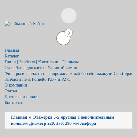
0
Главная
Каталог
Грили | Барбекю | Коптильни | Тандыры
Очаг| Чаша для костра| Уличный камин
Фильтры и запчасти на гидромассажный бассейн джакузи Coast Spas
Запчасти печь Fornetto PZ-7 и PZ-5
О компании
Статьи
Доставка и оплата
Контакты
»
Главная
Этажерка 3-х ярусная с дополнительным
кольцом Диаметр 220, 270, 290 мм Амфора