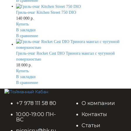
В сравнение
Гриль-очаг Kitchen Street 750 DIO
140 000 р.
Купить
В закладки
В сравнение
Гриль-очаг Rocket Cast DIO Тринога мангал с чугунной
поверхностью
18 000 р.
Купить
В закладки
В сравнение
+7 978 111 58 80
О компании
10:00-19:00 ПН-
Контакты
ВС
Статьи
picnicru@bk.ru