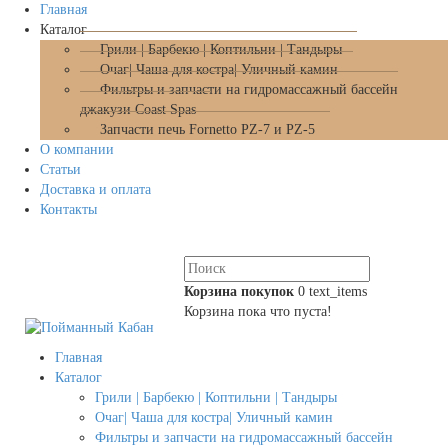
Главная
Каталог
Грили | Барбекю | Коптильни | Тандыры
Очаг| Чаша для костра| Уличный камин
Фильтры и запчасти на гидромассажный бассейн
джакузи Coast Spas
Запчасти печь Fornetto PZ-7 и PZ-5
О компании
Статьи
Доставка и оплата
Контакты
Корзина покупок
0
text_items
Корзина пока что пуста!
Главная
Каталог
Грили | Барбекю | Коптильни | Тандыры
Очаг| Чаша для костра| Уличный камин
Фильтры и запчасти на гидромассажный бассейн