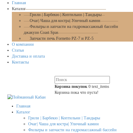
Главная
Каталог
Грили | Барбекю | Коптильни | Тандыры
Очаг| Чаша для костра| Уличный камин
Фильтры и запчасти на гидромассажный бассейн
джакузи Coast Spas
Запчасти печь Fornetto PZ-7 и PZ-5
О компании
Статьи
Доставка и оплата
Контакты
Корзина покупок
0
text_items
Корзина пока что пуста!
Главная
Каталог
Грили | Барбекю | Коптильни | Тандыры
Очаг| Чаша для костра| Уличный камин
Фильтры и запчасти на гидромассажный бассейн