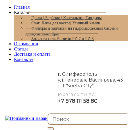
Главная
Каталог
Грили | Барбекю | Коптильни | Тандыры
Очаг| Чаша для костра| Уличный камин
Фильтры и запчасти на гидромассажный бассейн
джакузи Coast Spas
Запчасти печь Fornetto PZ-7 и PZ-5
О компании
Статьи
Доставка и оплата
Контакты
г. Симферополь
ул. Генерала Васильева, 43
ТЦ “Sneha-City”
10:00-19:00 ПН-ВС
+7 978 111 58 80