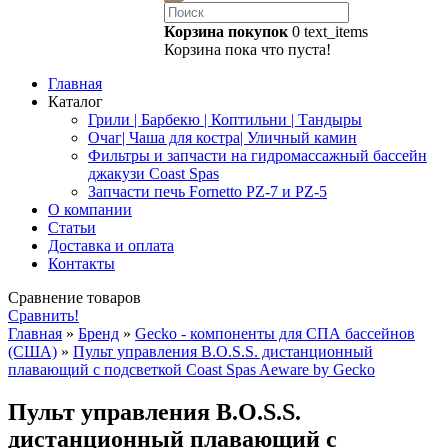
Корзина покупок
0
text_items
Корзина пока что пуста!
Главная
Каталог
Грили | Барбекю | Коптильни | Тандыры
Очаг| Чаша для костра| Уличный камин
Фильтры и запчасти на гидромассажный бассейн
джакузи Coast Spas
Запчасти печь Fornetto PZ-7 и PZ-5
О компании
Статьи
Доставка и оплата
Контакты
Сравнение товаров
Сравнить!
Главная
»
Бренд
»
Gecko - компоненты для СПА бассейнов
(США)
»
Пульт управления B.O.S.S. дистанционный
плавающий с подсветкой Coast Spas Aeware by Gecko
Пульт управления B.O.S.S.
дистанционный плавающий с