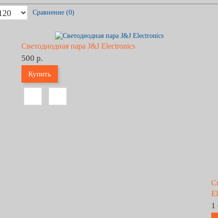
Сравнение (0)
Светодиодная пара J&J Electronics
500 р.
Купить
С
El
1