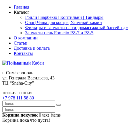
Главная
Каталог
Грили | Барбекю | Коптильни | Тандыры
Очаг| Чаша для костра| Уличный камин
Фильтры и запчасти на гидромассажный бассейн дж
Запчасти печь Fornetto PZ-7 и PZ-5
О компании
Статьи
Доставка и оплата
Контакты
г. Симферополь
ул. Генерала Васильева, 43
ТЦ “Sneha-City”
10:00-19:00 ПН-ВС
+7 978 111 58 80
Корзина покупок
0
text_items
Корзина пока что пуста!