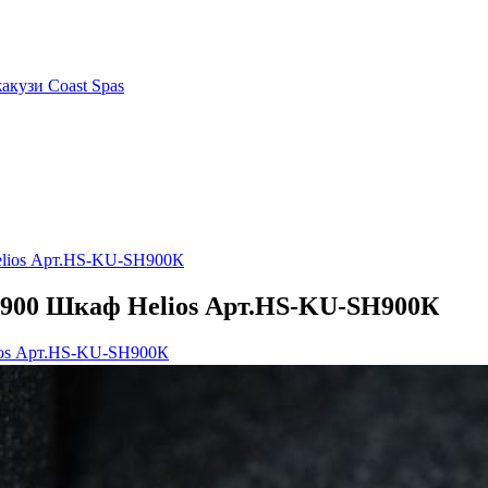
акузи Coast Spas
elios Арт.HS-KU-SH900К
-900 Шкаф Helios Арт.HS-KU-SH900К