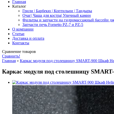
Главная
Каталог
Грили | Барбекю | Коптильни | Тандыры
Очаг| Чаша для костра| Уличный камин
Фильтры и запчасти на гидромассажный бассейн дж
Запчасти печь Fornetto PZ-7 и PZ-5
О компании
Статьи
Доставка и оплата
Контакты
Сравнение товаров
Сравнить!
Главная
»
Каркас модуля под столешницу SMART-900 Шкаф H
Каркас модуля под столешницу SMART